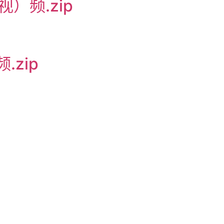
）频.zip
zip