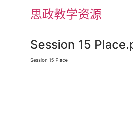
Skip
思政教学资源
to
content
Session 15 Place.
Session 15 Place