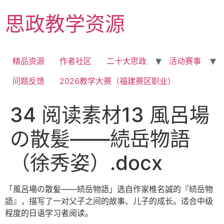
Skip
思政教学资源
to
content
精品资源
作者社区
二十大思政
活动赛事
问题反馈
2026教学大赛（福建赛区职业）
34 阅读素材13 風呂場
の散髪――続岳物語
（徐秀姿）.docx
「風呂場の散髪――続岳物語」选自作家椎名誠的『続岳物
語』，描写了一对父子之间的故事、儿子的成长。适合中级
程度的日语学习者阅读。